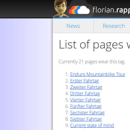
News
Research
List of pages 
Currently 21 pages wear this tag.
Enduro Mountainbike Tour
Erster Fahrtag
Zweiter Fahrtag
Dritter Fahrtag
Vierter Fahrtag
Fünfter Fahrtag
Sechster Fahrtag
Siebter Fahrtag
Current state of mind