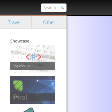
Travel
Other
Showcase
AngleSharp
Piral