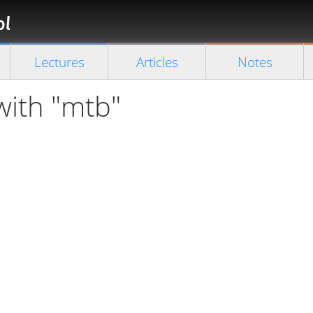
Florian
Rappl
Close search
Lectures
Articles
Notes
with "mtb"