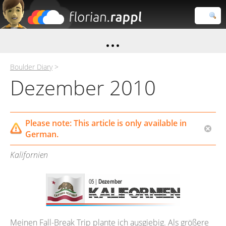
Florian
Rappl
Close search
Boulder Diary
>
Dezember 2010
Please note: This article is only available in
German.
Kalifornien
Meinen Fall-Break Trip plante ich ausgiebig. Als größere