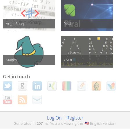
AngleSharp
Piral
Mages
YAMP
Get in touch
Log On
|
Register
Generated in
207
ms. You are viewing the
English
version.