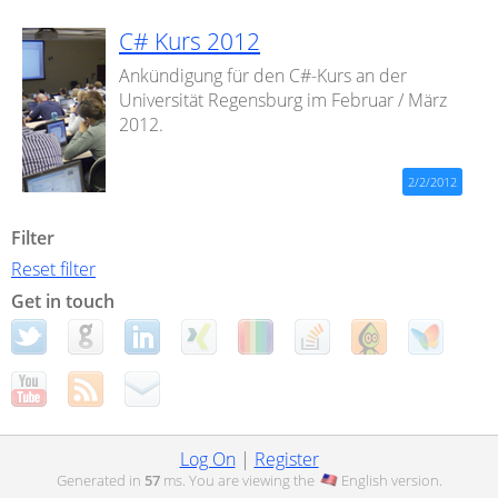
C# Kurs 2012
Ankündigung für den C#-Kurs an der
Universität Regensburg im Februar / März
2012.
2/2/2012
Filter
Reset filter
Get in touch
Log On
|
Register
Generated in
57
ms. You are viewing the
English
version.