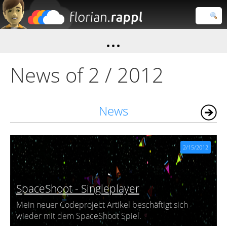
Florian
Rappl
Close search
News of 2 / 2012
News
Stream
2/15/2012
SpaceShoot - Singleplayer
Mein neuer Codeproject Artikel beschäftigt sich
wieder mit dem SpaceShoot Spiel.