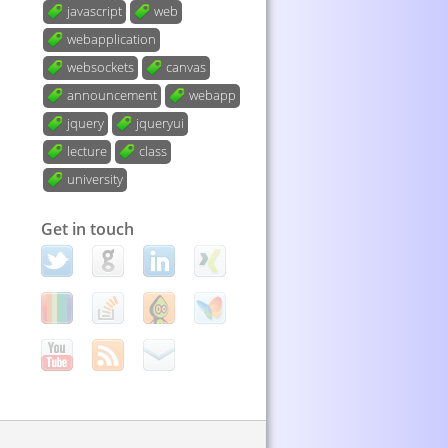
javascript
web
webapplication
websockets
canvas
announcement
webapp
jquery
jqueryui
lecture
class
university
Get in touch