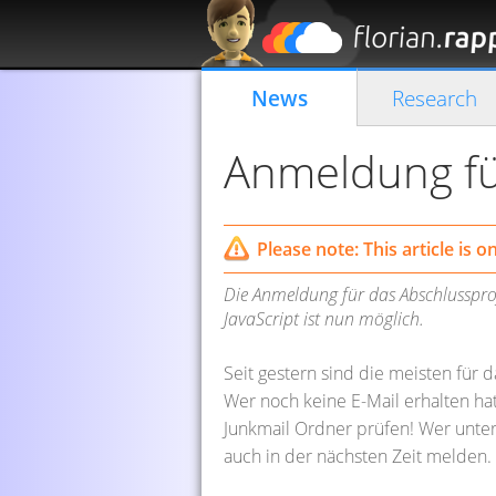
News
Research
Anmeldung fü
Please note: This article is 
Die Anmeldung für das Abschlusspro
JavaScript ist nun möglich.
Seit gestern sind die meisten für
Wer noch keine E-Mail erhalten hat,
Junkmail Ordner prüfen! Wer unter
auch in der nächsten Zeit melden.