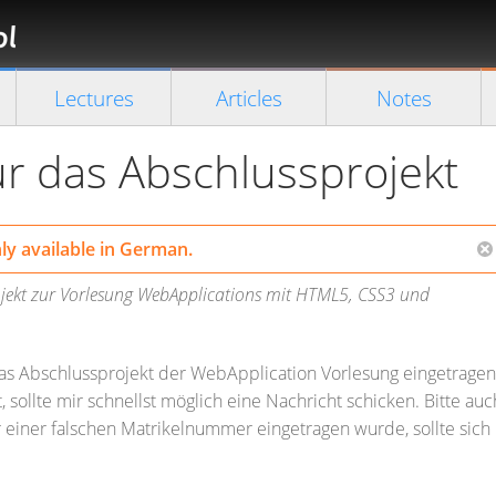
Florian
Rappl
Close search
Lectures
Articles
Notes
r das Abschlussprojekt
only available in German.
jekt zur Vorlesung WebApplications mit HTML5, CSS3 und
 das Abschlussprojekt der WebApplication Vorlesung eingetragen
 sollte mir schnellst möglich eine Nachricht schicken. Bitte auc
 einer falschen Matrikelnummer eingetragen wurde, sollte sich