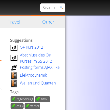
Travel
Other
Suggestions
C# Kurs 2012
Abschluss des C#
Kurses im SS 2012
Posting forms AJAX like
Elektrodynamik
.
Wellen und Quanten
h
Tags
regensburg
html5
css3
winter