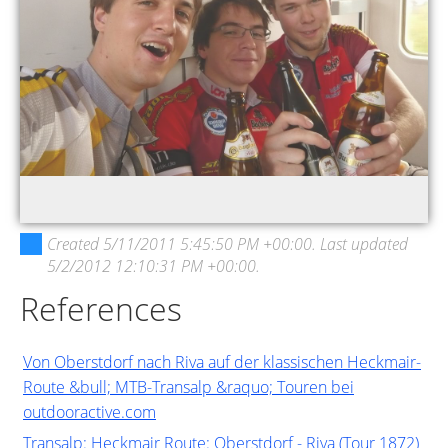
Prolog 1
Created
5/11/2011 5:45:50 PM +00:00
. Last updated
5/2/2012 12:10:31 PM +00:00
.
References
Von Oberstdorf nach Riva auf der klassischen Heckmair-
Route &bull; MTB-Transalp &raquo; Touren bei
outdooractive.com
Transalp: Heckmair Route: Oberstdorf - Riva (Tour 1872)