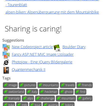
- Tourenblatt
alpen-biken: Alpenüberquerung mit dem Mountainbike
Sharing is caring!
Suggestions
New Codeproject article
Boulder Diary
Fancy ASP.NET MVC Image Uploader
Photojow - Eine jQuery Bildergalerie
Quantenmechanik II
Tags
image
pictures
mountains
travels
friends
switzerland
italy
heckmair
ghost
first
transalp
alps
challenge
mountain
gallery
bike
mtb
tour
austria
biking