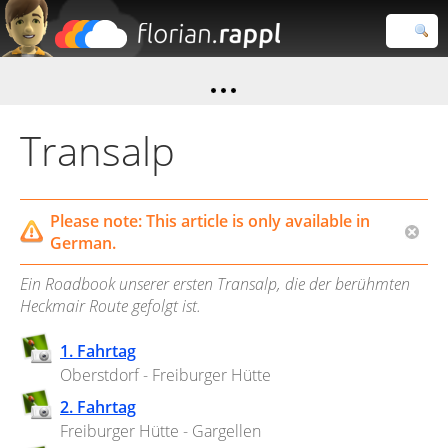
Florian
Rappl
Close search
Transalp
Please note: This article is only available in
German.
Ein Roadbook unserer ersten Transalp, die der berühmten
Heckmair Route gefolgt ist.
1. Fahrtag
Oberstdorf - Freiburger Hütte
2. Fahrtag
Freiburger Hütte - Gargellen